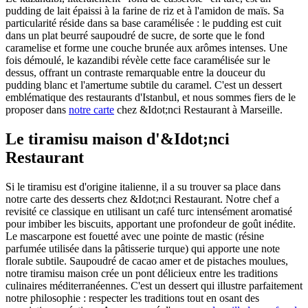
pudding de lait épaissi à la farine de riz et à l'amidon de maïs. Sa
particularité réside dans sa base caramélisée : le pudding est cuit
dans un plat beurré saupoudré de sucre, de sorte que le fond
caramelise et forme une couche brunée aux arômes intenses. Une
fois démoulé, le kazandibi révèle cette face caramélisée sur le
dessus, offrant un contraste remarquable entre la douceur du
pudding blanc et l'amertume subtile du caramel. C'est un dessert
emblématique des restaurants d'Istanbul, et nous sommes fiers de le
proposer dans
notre carte
chez &Idot;nci Restaurant à Marseille.
Le tiramisu maison d'&Idot;nci
Restaurant
Si le tiramisu est d'origine italienne, il a su trouver sa place dans
notre carte des desserts chez &Idot;nci Restaurant. Notre chef a
revisité ce classique en utilisant un café turc intensément aromatisé
pour imbiber les biscuits, apportant une profondeur de goût inédite.
Le mascarpone est fouetté avec une pointe de mastic (résine
parfumée utilisée dans la pâtisserie turque) qui apporte une note
florale subtile. Saupoudré de cacao amer et de pistaches moulues,
notre tiramisu maison crée un pont délicieux entre les traditions
culinaires méditerranéennes. C'est un dessert qui illustre parfaitement
notre philosophie : respecter les traditions tout en osant des