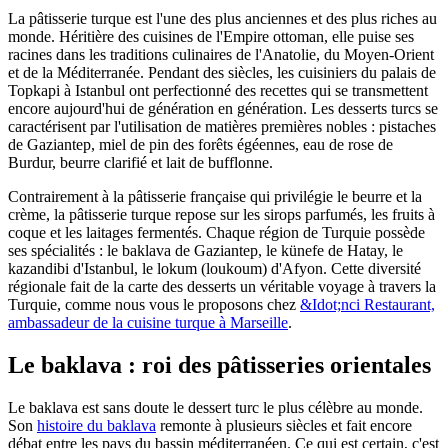
La pâtisserie turque est l'une des plus anciennes et des plus riches au
monde. Héritière des cuisines de l'Empire ottoman, elle puise ses
racines dans les traditions culinaires de l'Anatolie, du Moyen-Orient
et de la Méditerranée. Pendant des siècles, les cuisiniers du palais de
Topkapi à Istanbul ont perfectionné des recettes qui se transmettent
encore aujourd'hui de génération en génération. Les desserts turcs se
caractérisent par l'utilisation de matières premières nobles : pistaches
de Gaziantep, miel de pin des forêts égéennes, eau de rose de
Burdur, beurre clarifié et lait de bufflonne.
Contrairement à la pâtisserie française qui privilégie le beurre et la
crème, la pâtisserie turque repose sur les sirops parfumés, les fruits à
coque et les laitages fermentés. Chaque région de Turquie possède
ses spécialités : le baklava de Gaziantep, le künefe de Hatay, le
kazandibi d'Istanbul, le lokum (loukoum) d'Afyon. Cette diversité
régionale fait de la carte des desserts un véritable voyage à travers la
Turquie, comme nous vous le proposons chez
&Idot;nci Restaurant,
ambassadeur de la cuisine turque à Marseille
.
Le baklava : roi des pâtisseries orientales
Le baklava est sans doute le dessert turc le plus célèbre au monde.
Son
histoire du baklava
remonte à plusieurs siècles et fait encore
débat entre les pays du bassin méditerranéen. Ce qui est certain, c'est