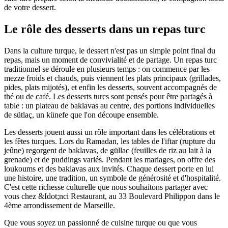
de votre dessert.
Le rôle des desserts dans un repas turc
Dans la culture turque, le dessert n'est pas un simple point final du
repas, mais un moment de convivialité et de partage. Un repas turc
traditionnel se déroule en plusieurs temps : on commence par les
mezze froids et chauds, puis viennent les plats principaux (grillades,
pides, plats mijotés), et enfin les desserts, souvent accompagnés de
thé ou de café. Les desserts turcs sont pensés pour être partagés à
table : un plateau de baklavas au centre, des portions individuelles
de sütlaç, un künefe que l'on découpe ensemble.
Les desserts jouent aussi un rôle important dans les célébrations et
les fêtes turques. Lors du Ramadan, les tables de l'iftar (rupture du
jeûne) regorgent de baklavas, de güllac (feuilles de riz au lait à la
grenade) et de puddings variés. Pendant les mariages, on offre des
loukoums et des baklavas aux invités. Chaque dessert porte en lui
une histoire, une tradition, un symbole de générosité et d'hospitalité.
C'est cette richesse culturelle que nous souhaitons partager avec
vous chez &Idot;nci Restaurant, au 33 Boulevard Philippon dans le
4ème arrondissement de Marseille.
Que vous soyez un passionné de cuisine turque ou que vous