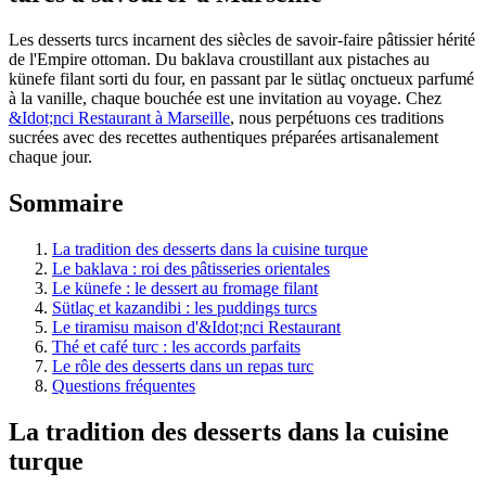
Les desserts turcs incarnent des siècles de savoir-faire pâtissier hérité
de l'Empire ottoman. Du baklava croustillant aux pistaches au
künefe filant sorti du four, en passant par le sütlaç onctueux parfumé
à la vanille, chaque bouchée est une invitation au voyage. Chez
&Idot;nci Restaurant à Marseille
, nous perpétuons ces traditions
sucrées avec des recettes authentiques préparées artisanalement
chaque jour.
Sommaire
La tradition des desserts dans la cuisine turque
Le baklava : roi des pâtisseries orientales
Le künefe : le dessert au fromage filant
Sütlaç et kazandibi : les puddings turcs
Le tiramisu maison d'&Idot;nci Restaurant
Thé et café turc : les accords parfaits
Le rôle des desserts dans un repas turc
Questions fréquentes
La tradition des desserts dans la cuisine
turque