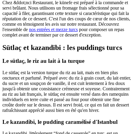
Chez &Idot;nci Restaurant, le künefe est préparé à la commande et
servi brûlant. Nous utilisons un fromage frais sélectionné pour sa
capacité à filer, garantissant cette texture si caractéristique qui fait la
réputation de ce dessert. C'est l'un des coups de cœur de nos clients,
comme en témoignent les avis sur notre restaurant. Découvrez
l'ensemble de
nos entrées et mezze turcs
pour composer un repas
complet avant de terminer par ce dessert d'exception.
Sütlaç et kazandibi : les puddings turcs
Le sütlaç, le riz au lait à la turque
Le sütlaç est la version turque du riz au lait, mais en bien plus
onctueux et parfumé. Préparé avec du riz à grain court, du lait entier,
du sucre et un soupçon de vanille, il est cuit lentement à feu doux
jusqu'à obtenir une consistance crémeuse et soyeuse. Contrairement
au riz au lait français, le sütlaç est ensuite versé dans des ramequins
individuels en terre cuite et passé au four pour obtenir une fine
croûte dorée sur le dessus. Il est servi froid, ce qui en fait un dessert
rafraîchissant apprécié aussi bien en été qu'en hiver.
Le kazandibi, le pudding caramélisé d'Istanbul
Le kazandibi, littéralement “fond de casserole” en turc, est un