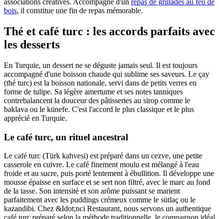
associations créatives. Accompagné d'un
repas de grillades au feu de
bois
, il constitue une fin de repas mémorable.
Thé et café turc : les accords parfaits avec
les desserts
En Turquie, un dessert ne se déguste jamais seul. Il est toujours
accompagné d'une boisson chaude qui sublime ses saveurs. Le çay
(thé turc) est la boisson nationale, servi dans de petits verres en
forme de tulipe. Sa légère amertume et ses notes tanniques
contrebalancent la douceur des pâtisseries au sirop comme le
baklava ou le künefe. C'est l'accord le plus classique et le plus
apprécié en Turquie.
Le café turc, un rituel ancestral
Le café turc (Türk kahvesi) est préparé dans un cezve, une petite
casserole en cuivre. Le café finement moulu est mélangé à l'eau
froide et au sucre, puis porté lentement à ébullition. Il développe une
mousse épaisse en surface et se sert non filtré, avec le marc au fond
de la tasse. Son intensité et son arôme puissant se marient
parfaitement avec les puddings crémeux comme le sütlaç ou le
kazandibi. Chez &Idot;nci Restaurant, nous servons un authentique
café turc préparé selon la méthode traditionnelle, le compagnon idéal