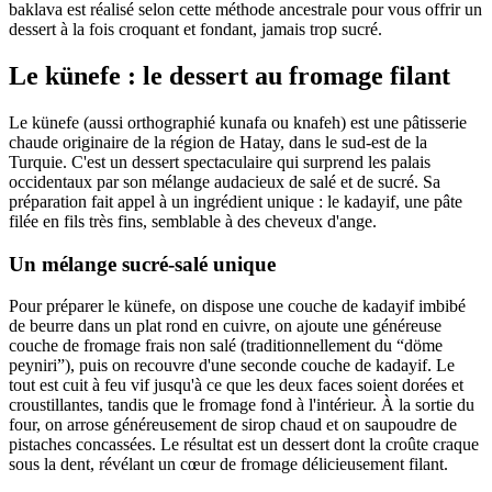
baklava est réalisé selon cette méthode ancestrale pour vous offrir un
dessert à la fois croquant et fondant, jamais trop sucré.
Le künefe : le dessert au fromage filant
Le künefe (aussi orthographié kunafa ou knafeh) est une pâtisserie
chaude originaire de la région de Hatay, dans le sud-est de la
Turquie. C'est un dessert spectaculaire qui surprend les palais
occidentaux par son mélange audacieux de salé et de sucré. Sa
préparation fait appel à un ingrédient unique : le kadayif, une pâte
filée en fils très fins, semblable à des cheveux d'ange.
Un mélange sucré-salé unique
Pour préparer le künefe, on dispose une couche de kadayif imbibé
de beurre dans un plat rond en cuivre, on ajoute une généreuse
couche de fromage frais non salé (traditionnellement du “döme
peyniri”), puis on recouvre d'une seconde couche de kadayif. Le
tout est cuit à feu vif jusqu'à ce que les deux faces soient dorées et
croustillantes, tandis que le fromage fond à l'intérieur. À la sortie du
four, on arrose généreusement de sirop chaud et on saupoudre de
pistaches concassées. Le résultat est un dessert dont la croûte craque
sous la dent, révélant un cœur de fromage délicieusement filant.