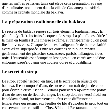
que les maîtres pâtissiers turcs ont élevé cette préparation au rang
d'art culinaire, notamment dans la ville de Gaziantep, considérée
comme la capitale mondiale du baklava.
La préparation traditionnelle du baklava
La recette du baklava repose sur trois éléments fondamentaux : la
pâte filo (yufka), les fruits à coque et le sirop. La pâte filo est étirée à
la main en feuilles d'une finesse extrême, si transparentes qu'on peut
lire à travers elles. Chaque feuille est badigeonnée de beurre clarifié
avant d'être superposée. Entre les couches de filo, on répartit
généreusement des pistaches concassées, parfois mélangées à des
noix. L'ensemble est découpé en losanges ou en carrés avant d'être
enfourné jusqu'à obtenir une couleur dorée et croustillante.
Le secret du sirop
Le sirop, appelé “şerbet” en turc, est le secret de la réussite du
baklava. Il est composé d'eau, de sucre et d'un trait de jus de citron
pour éviter la cristallisation. Certains pâtissiers y ajoutent une pointe
d'eau de rose ou de fleur d'oranger. Le sirop doit être versé froid sur
le baklava chaud, ou inversement : c'est cette différence de
température qui permet aux feuilles de filo d'absorber le sirop tout en
conservant leur croustillant. Chez &Idot;nci Restaurant, notre