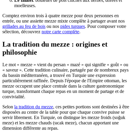
Le falafel
: boulettes de pois chiches aux herbes, dorées et
moelleuses.
Comptez environ trois à quatre mezze pour deux personnes en
entrée, ou une assiette mezze mixte complète à partager avant nos
grillades au feu de bois
ou nos
pides turques
. Pour composer votre
sélection, découvrez
notre carte complète
.
La tradition du mezze : origines et
philosophie
Le mot « mezze » vient du persan « mazé » qui signifie « goût » ou
« saveur ». Cette tradition culinaire, partagée par de nombreux pays
du bassin méditerranéen, a trouvé en Turquie une expression
particulièrement raffinée. Depuis l'époque de l'Empire ottoman, les
mezze occupent une place centrale dans la culture gastronomique
turque, transformant chaque repas en un moment de partage et de
convivialité.
Selon
la tradition du mezze
, ces petites portions sont destinées à être
disposées au centre de la table pour que chaque convive puisse se
servir librement. En Turquie, on distingue les mezze froids (soğuk
meze) et les mezze chauds (sıcak meze), chacun apportant une
dimension différente au repas.