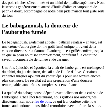
des pois chiches sélectionnés et un tahini de qualité supérieure. Nous
le servons généreusement arrosé d'huile d'olive et saupoudré de
paprika doux, accompagné de notre pain pide maison tout juste sorti
du four.
Le babaganoush, la douceur de
l'aubergine fumée
Le babaganoush, également appelé « patlican salatasi » en turc, est
une crème d'aubergine dont le goût fumé unique provient de la
cuisson directe sur la flamme. L'aubergine est grillée entière jusqu'à
ce que sa peau noircisse complètement, conférant à la chair une
saveur incomparable de fumée et de caramel.
Une fois épluchée et égouttée, la chair de l'aubergine est mélangée à
du tahini, du jus de citron, de l'ail et de l'huile d'olive. Certaines
variantes turques ajoutent du yaourt épais pour une texture encore
plus crémeuse. Le résultat est une préparation d'une douceur
remarquable, aux arômes complexes et envoûtants.
La qualité du babaganoush dépend essentiellement de la cuisson de
l'aubergine. Chez Înci Restaurant, nous grillons nos aubergines
directement sur notre
feu de bois
, ce qui leur confère cette note
fumée authentique impossible à reproduire avec un four classique.