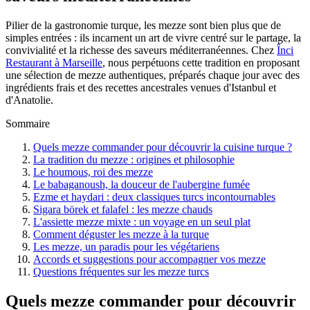
Pilier de la gastronomie turque, les mezze sont bien plus que de
simples entrées : ils incarnent un art de vivre centré sur le partage, la
convivialité et la richesse des saveurs méditerranéennes. Chez
Înci
Restaurant à Marseille
, nous perpétuons cette tradition en proposant
une sélection de mezze authentiques, préparés chaque jour avec des
ingrédients frais et des recettes ancestrales venues d'Istanbul et
d'Anatolie.
Sommaire
Quels mezze commander pour découvrir la cuisine turque ?
La tradition du mezze : origines et philosophie
Le houmous, roi des mezze
Le babaganoush, la douceur de l'aubergine fumée
Ezme et haydari : deux classiques turcs incontournables
Sigara börek et falafel : les mezze chauds
L'assiette mezze mixte : un voyage en un seul plat
Comment déguster les mezze à la turque
Les mezze, un paradis pour les végétariens
Accords et suggestions pour accompagner vos mezze
Questions fréquentes sur les mezze turcs
Quels mezze commander pour découvrir