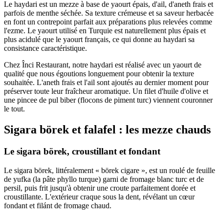
Le haydari est un mezze à base de yaourt épais, d'ail, d'aneth frais et
parfois de menthe séchée. Sa texture crémeuse et sa saveur herbacée
en font un contrepoint parfait aux préparations plus relevées comme
l'ezme. Le yaourt utilisé en Turquie est naturellement plus épais et
plus acidulé que le yaourt français, ce qui donne au haydari sa
consistance caractéristique.
Chez Înci Restaurant, notre haydari est réalisé avec un yaourt de
qualité que nous égoutions longuement pour obtenir la texture
souhaitée. L'aneth frais et l'ail sont ajoutés au dernier moment pour
préserver toute leur fraîcheur aromatique. Un filet d'huile d'olive et
une pincee de pul biber (flocons de piment turc) viennent couronner
le tout.
Sigara börek et falafel : les mezze chauds
Le sigara börek, croustillant et fondant
Le sigara börek, littéralement « börek cigare », est un roulé de feuille
de yufka (la pâte phyllo turque) garni de fromage blanc turc et de
persil, puis frit jusqu'à obtenir une croute parfaitement dorée et
croustillante. L'extérieur craque sous la dent, révélant un cœur
fondant et filánt de fromage chaud.