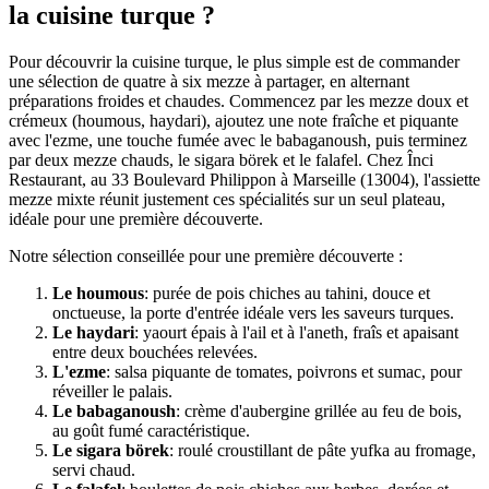
la cuisine turque ?
Pour découvrir la cuisine turque, le plus simple est de commander
une sélection de quatre à six mezze à partager, en alternant
préparations froides et chaudes. Commencez par les mezze doux et
crémeux (houmous, haydari), ajoutez une note fraîche et piquante
avec l'ezme, une touche fumée avec le babaganoush, puis terminez
par deux mezze chauds, le sigara börek et le falafel. Chez Înci
Restaurant, au 33 Boulevard Philippon à Marseille (13004), l'assiette
mezze mixte réunit justement ces spécialités sur un seul plateau,
idéale pour une première découverte.
Notre sélection conseillée pour une première découverte :
Le houmous
: purée de pois chiches au tahini, douce et
onctueuse, la porte d'entrée idéale vers les saveurs turques.
Le haydari
: yaourt épais à l'ail et à l'aneth, fraîs et apaisant
entre deux bouchées relevées.
L'ezme
: salsa piquante de tomates, poivrons et sumac, pour
réveiller le palais.
Le babaganoush
: crème d'aubergine grillée au feu de bois,
au goût fumé caractéristique.
Le sigara börek
: roulé croustillant de pâte yufka au fromage,
servi chaud.