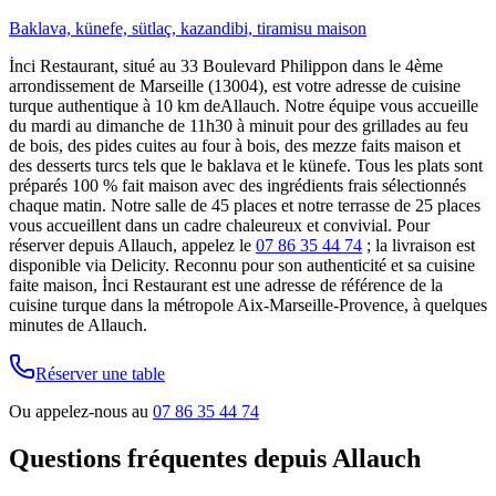
Baklava, künefe, sütlaç, kazandibi, tiramisu maison
İnci Restaurant, situé au 33 Boulevard Philippon dans le 4ème
arrondissement de Marseille (13004), est votre adresse de cuisine
turque authentique à
10 km
de
Allauch
. Notre équipe vous accueille
du mardi au dimanche de 11h30 à minuit pour des grillades au feu
de bois, des pides cuites au four à bois, des mezze faits maison et
des desserts turcs tels que le baklava et le künefe. Tous les plats sont
préparés 100 % fait maison avec des ingrédients frais sélectionnés
chaque matin. Notre salle de 45 places et notre terrasse de 25 places
vous accueillent dans un cadre chaleureux et convivial. Pour
réserver depuis
Allauch
, appelez le
07 86 35 44 74
; la livraison est
disponible via Delicity. Reconnu pour son authenticité et sa cuisine
faite maison, İnci Restaurant est une adresse de référence de la
cuisine turque dans la métropole Aix-Marseille-Provence, à quelques
minutes de
Allauch
.
Réserver une table
Ou appelez-nous au
07 86 35 44 74
Questions fréquentes depuis
Allauch