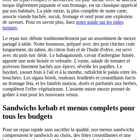
turque légèrement piquante et son fromage, est un classique apprécié
par nos habitués. La pide mixte, la plus complète de notre carte,
associe viande hachée, sucuk, fromage et oeuf pour une explosion
de saveurs. Pour en savoir plus, lisez
notre guide sur les pides
turques
.
Le repas turc débute traditionnellement par un assortiment de mezze
partagé à table. Notre houmous, préparé avec des pois chiches cuits
longuement, du tahini, du citron frais et de l'huile d'olive, est servi
avec du pain turc tiède. Le babaganoush, caviar d'aubergine fumée,
apporte une note boisée et veloutée. L'ezme, salade de tomates et
poivrons finement hachés aux épices, réveille les papilles. Le
haydari, yaourt frais à l'ail et à la menthe, rafraîchit le palais entre les
bouchées. Les sigara börek, rouleaux feuilletés et croustillants farcis
au fromage feta, et les falafels maison, dorés et parfumés aux herbes,
complètent l'offre végétarienne. L'assiette mixte mezze permet de
goûter à tout pour les nouveaux venus.
Sandwichs kebab et menus complets pour
tous les budgets
Pour un repas rapide sans sacrifier la qualité, nos menus sandwichs
comprennent le sandwich au choix, des frites croustillantes et une