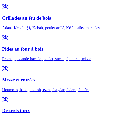
Grillades au feu de bois
Adana Kebab, Şiş Kebab, poulet grillé, Köfte, ailes marinées
Pides au four à bois
Fromage, viande hachée, poulet, sucuk, épinards, mixte
Mezze et entrées
Houmous, babaganoush, ezme, haydari, börek, falafel
Desserts turcs