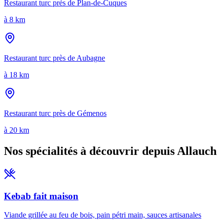
Restaurant turc près de
Plan-de-Cuques
à
8 km
Restaurant turc près de
Aubagne
à
18 km
Restaurant turc près de
Gémenos
à
20 km
Nos spécialités à découvrir depuis
Allauch
Kebab fait maison
Viande grillée au feu de bois, pain pétri main, sauces artisanales