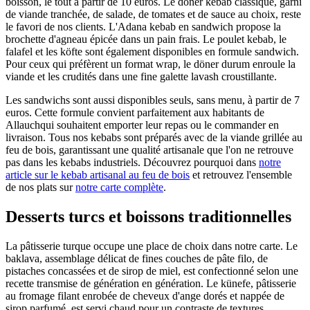
boisson, le tout à partir de 10 euros. Le döner kebab classique, garni
de viande tranchée, de salade, de tomates et de sauce au choix, reste
le favori de nos clients. L'Adana kebab en sandwich propose la
brochette d'agneau épicée dans un pain frais. Le poulet kebab, le
falafel et les köfte sont également disponibles en formule sandwich.
Pour ceux qui préfèrent un format wrap, le döner durum enroule la
viande et les crudités dans une fine galette lavash croustillante.
Les sandwichs sont aussi disponibles seuls, sans menu, à partir de 7
euros. Cette formule convient parfaitement aux habitants de
Allauch
qui souhaitent emporter leur repas ou le commander en
livraison. Tous nos kebabs sont préparés avec de la viande grillée au
feu de bois, garantissant une qualité artisanale que l'on ne retrouve
pas dans les kebabs industriels. Découvrez pourquoi dans
notre
article sur le kebab artisanal au feu de bois
et retrouvez l'ensemble
de nos plats sur
notre carte complète
.
Desserts turcs et boissons traditionnelles
La pâtisserie turque occupe une place de choix dans notre carte. Le
baklava, assemblage délicat de fines couches de pâte filo, de
pistaches concassées et de sirop de miel, est confectionné selon une
recette transmise de génération en génération. Le künefe, pâtisserie
au fromage filant enrobée de cheveux d'ange dorés et nappée de
sirop parfumé, est servi chaud pour un contraste de textures