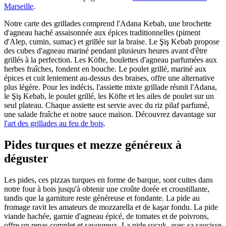
Marseille
.
Notre carte des grillades comprend l'Adana Kebab, une brochette
d'agneau haché assaisonnée aux épices traditionnelles (piment
d'Alep, cumin, sumac) et grillée sur la braise. Le Şiş Kebab propose
des cubes d'agneau mariné pendant plusieurs heures avant d'être
grillés à la perfection. Les Köfte, boulettes d'agneau parfumées aux
herbes fraîches, fondent en bouche. Le poulet grillé, mariné aux
épices et cuit lentement au-dessus des braises, offre une alternative
plus légère. Pour les indécis, l'assiette mixte grillade réunit l'Adana,
le Şiş Kebab, le poulet grillé, les Köfte et les ailes de poulet sur un
seul plateau. Chaque assiette est servie avec du riz pilaf parfumé,
une salade fraîche et notre sauce maison. Découvrez davantage sur
l'art des grillades au feu de bois
.
Pides turques et mezze généreux à
déguster
Les pides, ces pizzas turques en forme de barque, sont cuites dans
notre four à bois jusqu'à obtenir une croûte dorée et croustillante,
tandis que la garniture reste généreuse et fondante. La pide au
fromage ravit les amateurs de mozzarella et de kaşar fondu. La pide
viande hachée, garnie d'agneau épicé, de tomates et de poivrons,
offre un repas complet et savoureux. La pide sucuk, avec sa saucisse