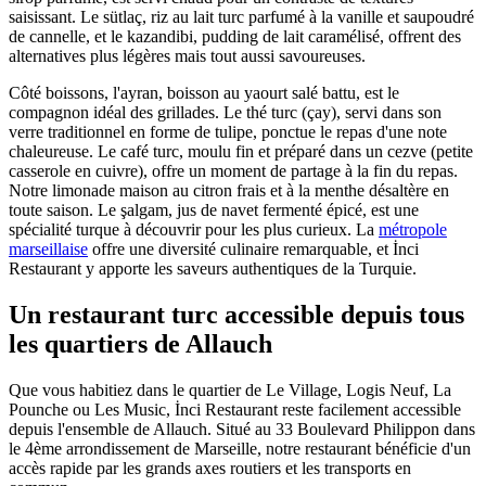
saisissant. Le sütlaç, riz au lait turc parfumé à la vanille et saupoudré
de cannelle, et le kazandibi, pudding de lait caramélisé, offrent des
alternatives plus légères mais tout aussi savoureuses.
Côté boissons, l'ayran, boisson au yaourt salé battu, est le
compagnon idéal des grillades. Le thé turc (çay), servi dans son
verre traditionnel en forme de tulipe, ponctue le repas d'une note
chaleureuse. Le café turc, moulu fin et préparé dans un cezve (petite
casserole en cuivre), offre un moment de partage à la fin du repas.
Notre limonade maison au citron frais et à la menthe désaltère en
toute saison. Le şalgam, jus de navet fermenté épicé, est une
spécialité turque à découvrir pour les plus curieux. La
métropole
marseillaise
offre une diversité culinaire remarquable, et İnci
Restaurant y apporte les saveurs authentiques de la Turquie.
Un restaurant turc accessible depuis tous
les quartiers de
Allauch
Que vous habitiez dans le quartier de
Le Village
, Logis Neuf
, La
Pounche
ou Les Music
, İnci Restaurant reste facilement accessible
depuis l'ensemble de
Allauch
. Situé au 33 Boulevard Philippon dans
le 4ème arrondissement de Marseille, notre restaurant bénéficie d'un
accès rapide par les grands axes routiers et les transports en