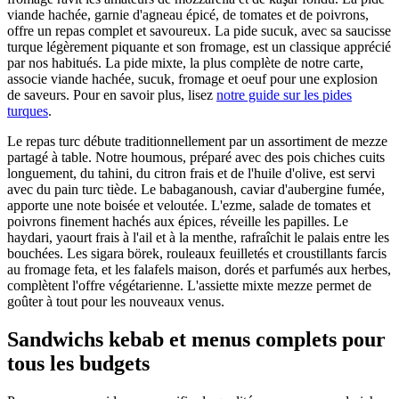
viande hachée, garnie d'agneau épicé, de tomates et de poivrons,
offre un repas complet et savoureux. La pide sucuk, avec sa saucisse
turque légèrement piquante et son fromage, est un classique apprécié
par nos habitués. La pide mixte, la plus complète de notre carte,
associe viande hachée, sucuk, fromage et oeuf pour une explosion
de saveurs. Pour en savoir plus, lisez
notre guide sur les pides
turques
.
Le repas turc débute traditionnellement par un assortiment de mezze
partagé à table. Notre houmous, préparé avec des pois chiches cuits
longuement, du tahini, du citron frais et de l'huile d'olive, est servi
avec du pain turc tiède. Le babaganoush, caviar d'aubergine fumée,
apporte une note boisée et veloutée. L'ezme, salade de tomates et
poivrons finement hachés aux épices, réveille les papilles. Le
haydari, yaourt frais à l'ail et à la menthe, rafraîchit le palais entre les
bouchées. Les sigara börek, rouleaux feuilletés et croustillants farcis
au fromage feta, et les falafels maison, dorés et parfumés aux herbes,
complètent l'offre végétarienne. L'assiette mixte mezze permet de
goûter à tout pour les nouveaux venus.
Sandwichs kebab et menus complets pour
tous les budgets