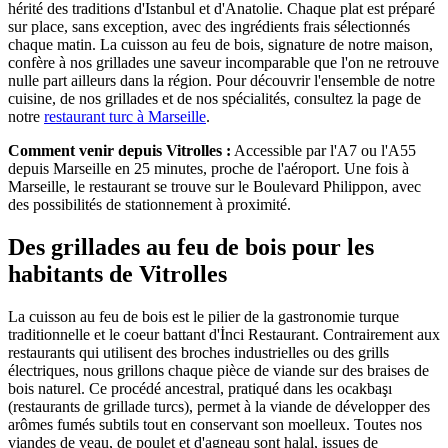
hérité des traditions d'Istanbul et d'Anatolie. Chaque plat est préparé
sur place, sans exception, avec des ingrédients frais sélectionnés
chaque matin. La cuisson au feu de bois, signature de notre maison,
confère à nos grillades une saveur incomparable que l'on ne retrouve
nulle part ailleurs dans la région. Pour découvrir l'ensemble de notre
cuisine, de nos grillades et de nos spécialités, consultez la page de
notre
restaurant turc à Marseille
.
Comment venir depuis
Vitrolles
:
Accessible par l'A7 ou l'A55
depuis Marseille en 25 minutes, proche de l'aéroport
. Une fois à
Marseille, le restaurant se trouve sur le Boulevard Philippon, avec
des possibilités de stationnement à proximité.
Des grillades au feu de bois pour les
habitants de
Vitrolles
La cuisson au feu de bois est le pilier de la gastronomie turque
traditionnelle et le coeur battant d'İnci Restaurant. Contrairement aux
restaurants qui utilisent des broches industrielles ou des grills
électriques, nous grillons chaque pièce de viande sur des braises de
bois naturel. Ce procédé ancestral, pratiqué dans les ocakbaşı
(restaurants de grillade turcs), permet à la viande de développer des
arômes fumés subtils tout en conservant son moelleux. Toutes nos
viandes de veau, de poulet et d'agneau sont halal, issues de