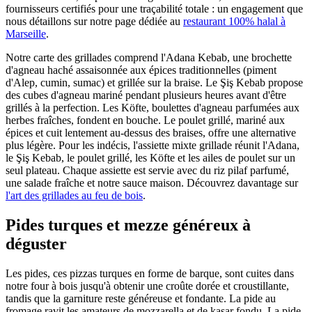
fournisseurs certifiés pour une traçabilité totale : un engagement que
nous détaillons sur notre page dédiée au
restaurant 100% halal à
Marseille
.
Notre carte des grillades comprend l'Adana Kebab, une brochette
d'agneau haché assaisonnée aux épices traditionnelles (piment
d'Alep, cumin, sumac) et grillée sur la braise. Le Şiş Kebab propose
des cubes d'agneau mariné pendant plusieurs heures avant d'être
grillés à la perfection. Les Köfte, boulettes d'agneau parfumées aux
herbes fraîches, fondent en bouche. Le poulet grillé, mariné aux
épices et cuit lentement au-dessus des braises, offre une alternative
plus légère. Pour les indécis, l'assiette mixte grillade réunit l'Adana,
le Şiş Kebab, le poulet grillé, les Köfte et les ailes de poulet sur un
seul plateau. Chaque assiette est servie avec du riz pilaf parfumé,
une salade fraîche et notre sauce maison. Découvrez davantage sur
l'art des grillades au feu de bois
.
Pides turques et mezze généreux à
déguster
Les pides, ces pizzas turques en forme de barque, sont cuites dans
notre four à bois jusqu'à obtenir une croûte dorée et croustillante,
tandis que la garniture reste généreuse et fondante. La pide au
fromage ravit les amateurs de mozzarella et de kaşar fondu. La pide