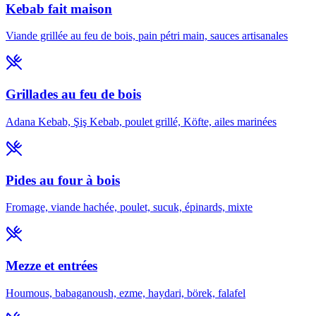
Kebab fait maison
Viande grillée au feu de bois, pain pétri main, sauces artisanales
Grillades au feu de bois
Adana Kebab, Şiş Kebab, poulet grillé, Köfte, ailes marinées
Pides au four à bois
Fromage, viande hachée, poulet, sucuk, épinards, mixte
Mezze et entrées
Houmous, babaganoush, ezme, haydari, börek, falafel