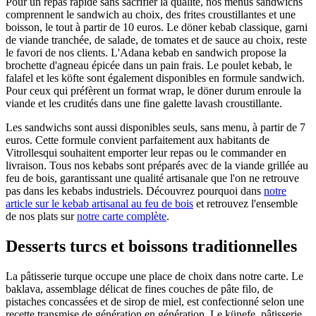
Pour un repas rapide sans sacrifier la qualité, nos menus sandwichs
comprennent le sandwich au choix, des frites croustillantes et une
boisson, le tout à partir de 10 euros. Le döner kebab classique, garni
de viande tranchée, de salade, de tomates et de sauce au choix, reste
le favori de nos clients. L'Adana kebab en sandwich propose la
brochette d'agneau épicée dans un pain frais. Le poulet kebab, le
falafel et les köfte sont également disponibles en formule sandwich.
Pour ceux qui préfèrent un format wrap, le döner durum enroule la
viande et les crudités dans une fine galette lavash croustillante.
Les sandwichs sont aussi disponibles seuls, sans menu, à partir de 7
euros. Cette formule convient parfaitement aux habitants de
Vitrolles
qui souhaitent emporter leur repas ou le commander en
livraison. Tous nos kebabs sont préparés avec de la viande grillée au
feu de bois, garantissant une qualité artisanale que l'on ne retrouve
pas dans les kebabs industriels. Découvrez pourquoi dans
notre
article sur le kebab artisanal au feu de bois
et retrouvez l'ensemble
de nos plats sur
notre carte complète
.
Desserts turcs et boissons traditionnelles
La pâtisserie turque occupe une place de choix dans notre carte. Le
baklava, assemblage délicat de fines couches de pâte filo, de
pistaches concassées et de sirop de miel, est confectionné selon une
recette transmise de génération en génération. Le künefe, pâtisserie