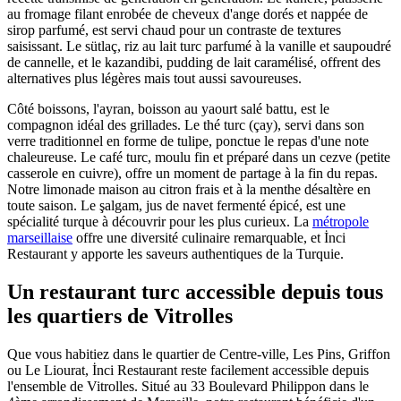
au fromage filant enrobée de cheveux d'ange dorés et nappée de
sirop parfumé, est servi chaud pour un contraste de textures
saisissant. Le sütlaç, riz au lait turc parfumé à la vanille et saupoudré
de cannelle, et le kazandibi, pudding de lait caramélisé, offrent des
alternatives plus légères mais tout aussi savoureuses.
Côté boissons, l'ayran, boisson au yaourt salé battu, est le
compagnon idéal des grillades. Le thé turc (çay), servi dans son
verre traditionnel en forme de tulipe, ponctue le repas d'une note
chaleureuse. Le café turc, moulu fin et préparé dans un cezve (petite
casserole en cuivre), offre un moment de partage à la fin du repas.
Notre limonade maison au citron frais et à la menthe désaltère en
toute saison. Le şalgam, jus de navet fermenté épicé, est une
spécialité turque à découvrir pour les plus curieux. La
métropole
marseillaise
offre une diversité culinaire remarquable, et İnci
Restaurant y apporte les saveurs authentiques de la Turquie.
Un restaurant turc accessible depuis tous
les quartiers de
Vitrolles
Que vous habitiez dans le quartier de
Centre-ville
, Les Pins
, Griffon
ou Le Liourat
, İnci Restaurant reste facilement accessible depuis
l'ensemble de
Vitrolles
. Situé au 33 Boulevard Philippon dans le