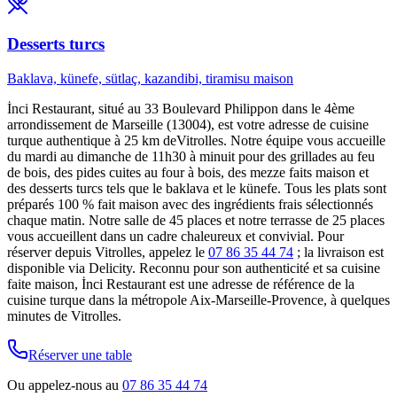
Desserts turcs
Baklava, künefe, sütlaç, kazandibi, tiramisu maison
İnci Restaurant, situé au 33 Boulevard Philippon dans le 4ème
arrondissement de Marseille (13004), est votre adresse de cuisine
turque authentique à
25 km
de
Vitrolles
. Notre équipe vous accueille
du mardi au dimanche de 11h30 à minuit pour des grillades au feu
de bois, des pides cuites au four à bois, des mezze faits maison et
des desserts turcs tels que le baklava et le künefe. Tous les plats sont
préparés 100 % fait maison avec des ingrédients frais sélectionnés
chaque matin. Notre salle de 45 places et notre terrasse de 25 places
vous accueillent dans un cadre chaleureux et convivial. Pour
réserver depuis
Vitrolles
, appelez le
07 86 35 44 74
; la livraison est
disponible via Delicity. Reconnu pour son authenticité et sa cuisine
faite maison, İnci Restaurant est une adresse de référence de la
cuisine turque dans la métropole Aix-Marseille-Provence, à quelques
minutes de
Vitrolles
.
Réserver une table
Ou appelez-nous au
07 86 35 44 74